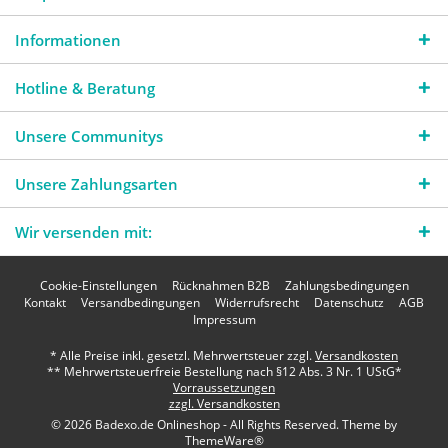
Informationen
Hotline & Beratung
Unsere Communitys
Unsere Zahlungsarten
Wir versenden mit:
Cookie-Einstellungen
Rücknahmen B2B
Zahlungsbedingungen
Kontakt
Versandbedingungen
Widerrufsrecht
Datenschutz
AGB
Impressum
* Alle Preise inkl. gesetzl. Mehrwertsteuer zzgl.
Versandkosten
** Mehrwertsteuerfreie Bestellung nach §12 Abs. 3 Nr. 1 UStG*
Vorraussetzungen
zzgl. Versandkosten
© 2026 Badexo.de Onlineshop - All Rights Reserved. Theme by
ThemeWare®