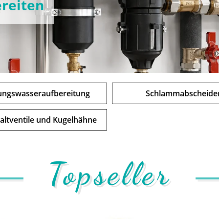
ereiten
ungswasseraufbereitung
Schlammabscheide
ltventile und Kugelhähne
Topseller