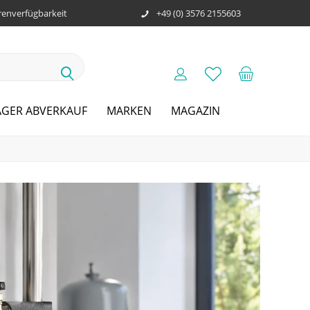
enverfügbarkeit
+49 (0) 3576 2155603
AGER ABVERKAUF
MARKEN
MAGAZIN