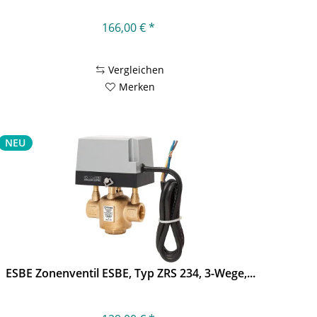
166,00 € *
Vergleichen
Merken
NEU
ESBE Zonenventil ESBE, Typ ZRS 234, 3-Wege,...