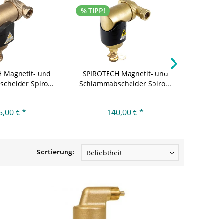
% TIPP!
 Magnetit- und
SPIROTECH Magnetit- und
SPIRO
cheider Spiro...
Schlammabscheider Spiro...
Schlam
5,00 € *
140,00 € *
Sortierung: