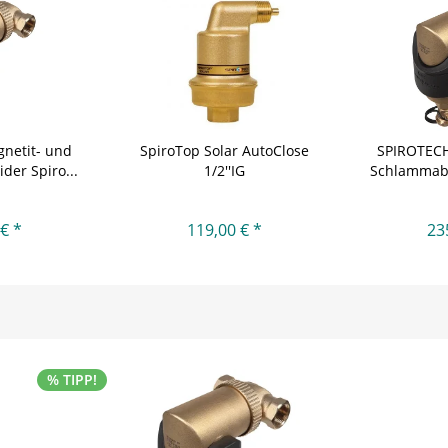
netit- und
SpiroTop Solar AutoClose
SPIROTECH
er Spiro...
1/2''IG
Schlammabs
€ *
119,00 € *
23
% TIPP!