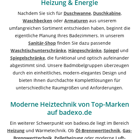
Heizung & Energie
Nachdem Sie sich für
Duschwanne
,
Duschkabine
,
Waschbecken
oder
Armaturen
aus unserem
umfangreichen Sortiment entschieden haben, beginnt die
eigentliche Planung Ihres Badezimmers. In unserem
Sanitär-Shop
finden Sie dazu passende
Waschtischunterschränke
,
Hängeschränke
,
Spiegel
und
Spiegelschränke
, die funktional und optisch aufeinander
abgestimmt sind. Unsere Badmöbelgruppen überzeugen
durch ein einheitliches, modern-elegantes Design und
bieten Ihnen durchdachte Komplettlösungen für
unterschiedliche Raumgrößen und Anforderungen.
Moderne Heiztechnik von Top-Marken
auf badexo.de
Ein weiterer Schwerpunkt von badexo.de liegt im Bereich
Heizung
und Wärmetechnik. Ob
Öl-Brennwerttechnik
,
Gas-
Brennwerttechnik
,
Pelletheizung
oder moderne
Luft-