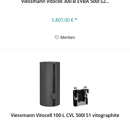
Viessmann Vitocell 300-B EVBA 500l S2...
5.807,00 € *
Merken
Viessmann Vitocell 100-L CVL 500l S1 vitographite