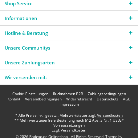
Shop Service
Informationen
Hotline & Beratung
Unsere Communitys
Unsere Zahlungsarten
Wir versenden mit:
Cookie-Einstellungen
Rücknahmen B2B
Zahlungsbedingungen
Kontakt
Versandbedingungen
Widerrufsrecht
Datenschutz
AGB
Impressum
* Alle Preise inkl. gesetzl. Mehrwertsteuer zzgl.
Versandkosten
** Mehrwertsteuerfreie Bestellung nach §12 Abs. 3 Nr. 1 UStG*
Vorraussetzungen
zzgl. Versandkosten
© 2026 Badexo.de Onlineshop - All Rights Reserved. Theme by