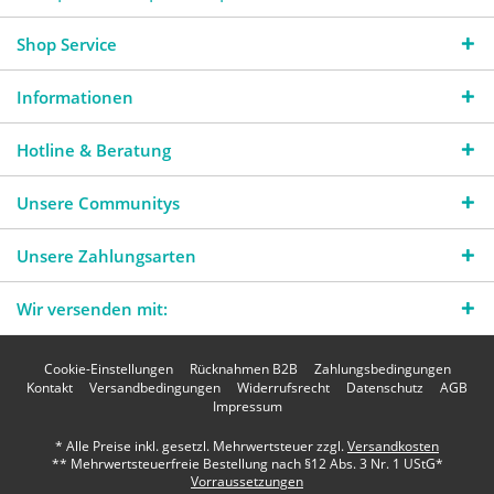
Shop Service
Informationen
Hotline & Beratung
Unsere Communitys
Unsere Zahlungsarten
Wir versenden mit:
Cookie-Einstellungen
Rücknahmen B2B
Zahlungsbedingungen
Kontakt
Versandbedingungen
Widerrufsrecht
Datenschutz
AGB
Impressum
* Alle Preise inkl. gesetzl. Mehrwertsteuer zzgl.
Versandkosten
** Mehrwertsteuerfreie Bestellung nach §12 Abs. 3 Nr. 1 UStG*
Vorraussetzungen