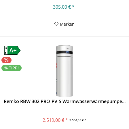
305,00 € *
Merken
F
A+
A+
% TIPP!
Remko RBW 302 PRO-PV-S Warmwasserwärmepumpe...
2.519,00 € *
3.564,05 € *