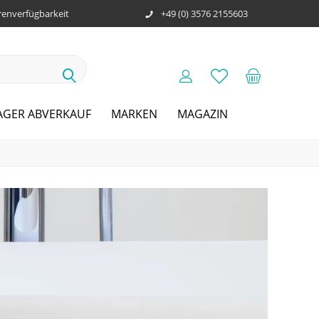
enverfügbarkeit
+49 (0) 3576 2155603
AGER ABVERKAUF
MARKEN
MAGAZIN