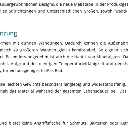
s außergewöhnlichen Designs, die neue Maßstäbe in der Produktge
 allen Stilrichtungen und unterschiedlichen Größen, sowohl wand
utzung
 Formen mit dünnen Wandungen. Dadurch können die Außenabme
ergleich zu größeren Wannen gleich komfortabel. So eignen si
 Besonders angenehm ist auch die Haptik von Mineralguss. Das p
ühlt. Aufgrund der niedrigen Temperaturleitfähigkeit und dem 
 für ein ausgiebiges heißes Bad.
ise leichten Gewichts besonders langlebig und widerstandsfähig. 
ehält das Material während der gesamten Lebensdauer bei. Das M
und bietet keine Angriffsfläche für Schmutz, Bakterien oder K