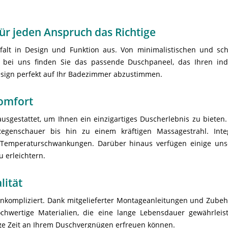
für jeden Anspruch das Richtige
falt in Design und Funktion aus. Von minimalistischen und sch
bei uns finden Sie das passende Duschpaneel, das Ihren ind
esign perfekt auf Ihr Badezimmer abzustimmen.
Komfort
usgestattet, um Ihnen ein einzigartiges Duscherlebnis zu bieten.
genschauer bis hin zu einem kräftigen Massagestrahl. Integ
emperaturschwankungen. Darüber hinaus verfügen einige unser
 erleichtern.
lität
ompliziert. Dank mitgelieferter Montageanleitungen und Zubehör 
chwertige Materialien, die eine lange Lebensdauer gewährleis
nge Zeit an Ihrem Duschvergnügen erfreuen können.