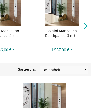
i Manhattan
Bossini Manhattan
HSK La
neel 4 mit...
Duschpaneel 3 mit...
mit
56,00 € *
1.557,00 € *
a
Sortierung: