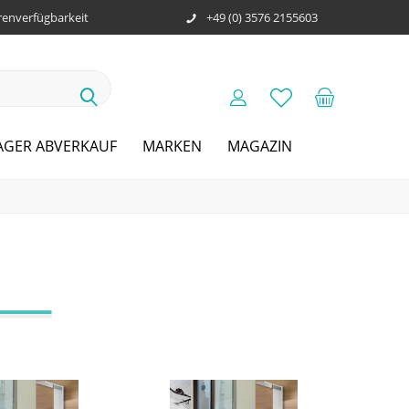
enverfügbarkeit
+49 (0) 3576 2155603
AGER ABVERKAUF
MARKEN
MAGAZIN