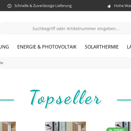
Schnelle & Zuverlässige Lieferung
Hohe War
ZUNG
ENERGIE & PHOTOVOLTAIK
SOLARTHERMIE
L
le
Topseller
% TIPP!