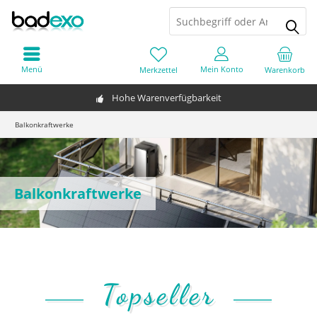
Menü
Mein Konto
Merkzettel
Warenkorb
Hohe Warenverfügbarkeit
Balkonkraftwerke
Balkonkraftwerke
Topseller