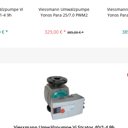
älzpumpe Vi
Viessmann Umwälzpumpe
Viessman
/1-4 9h
Yonos Para 25/7.0 PWM2
Yonos Para
 € *
329,00 € *
38
385,00 € *
Viessmann Umwälzpumpe Vi Stratos 40/1-4 9h