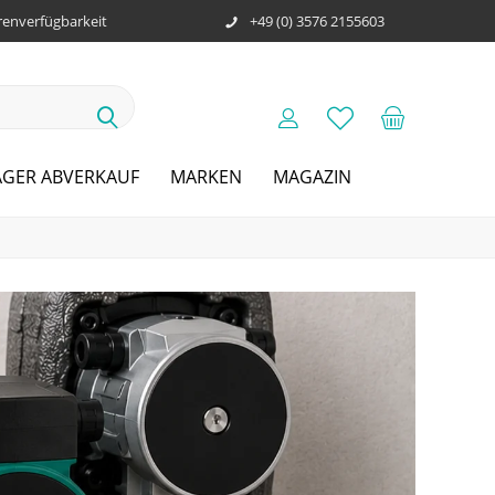
enverfügbarkeit
+49 (0) 3576 2155603
AGER ABVERKAUF
MARKEN
MAGAZIN