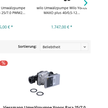
n Umwälzpumpe
wilo Umwälzpumpe Wilo Yonos
wilo Um
 25/7.0 PWM2...
MAXO plus 40/0,5-12...
MAX
5,00 € *
1.747,00 € *
Sortierung:
Viessmann Umwälzpumpe Yonos Para 25/7.0