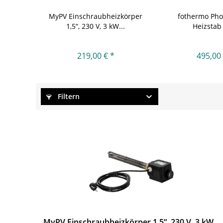
MyPV Einschraubheizkörper
fothermo Phot
1,5“, 230 V, 3 kW...
Heizstab
219,00 € *
495,00 
Filtern
MyPV Einschraubheizkörper 1,5“, 230 V, 3 kW...