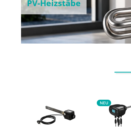
PV-Heizstäbe
NEU