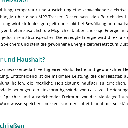
ahlung, Temperatur und Ausrichtung eine schwankende elektrisc
bhängig über einen MPP-Tracker. Dieser passt den Betrieb des H
stung wird stufenlos geregelt und sinkt bei Bewölkung automatisc
gen bieten zusätzlich die Möglichkeit, überschüssige Energie an 
ist jedoch kein Stromspeicher: Die erzeugte Energie wird direkt 
 Speichers und stellt die gewonnene Energie zeitversetzt zum Dus
er und Haushalt?
Warmwasserbedarf, verfügbarer Modulfläche und gewünschter Hei
stung. Entscheidend ist die maximale Leistung, die der Heizsta
hlung helfen, die mögliche Heizleistung häufiger zu erreic
delle benötigen ein Einschraubgewinde von G 1½ Zoll beziehungs
im Speicher und ausreichender Freiraum vor der Montageöffnun
armwasserspeicher müssen vor der Inbetriebnahme vollständi
chließen