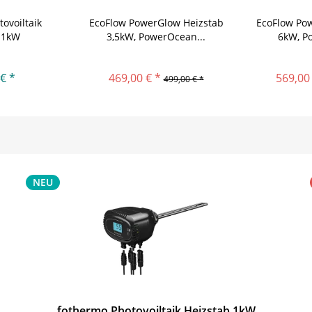
ovoiltaik
EcoFlow PowerGlow Heizstab
EcoFlow Po
 1kW
3,5kW, PowerOcean...
6kW, P
€ *
469,00 € *
569,00 
499,00 € *
NEU
fothermo Photovoiltaik Heizstab 1kW