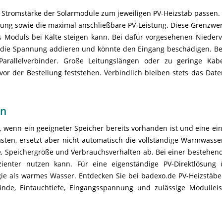
 Stromstärke der Solarmodule zum jeweiligen PV-Heizstab passen
nung sowie die maximal anschließbare PV-Leistung. Diese Grenzwe
s Moduls bei Kälte steigen kann. Bei dafür vorgesehenen Nieder
de die Spannung addieren und könnte den Eingang beschädigen. B
arallelverbinder. Große Leitungslängen oder zu geringe Kabel
vor der Bestellung feststehen. Verbindlich bleiben stets das Dat
en
t, wenn ein geeigneter Speicher bereits vorhanden ist und eine e
sten, ersetzt aber nicht automatisch die vollständige Warmwasserv
, Speichergröße und Verbrauchsverhalten ab. Bei einer bestehen
enter nutzen kann. Für eine eigenständige PV-Direktlösung 
ie als warmes Wasser. Entdecken Sie bei badexo.de PV-Heizstäbe 
winde, Eintauchtiefe, Eingangsspannung und zulässige Modulle