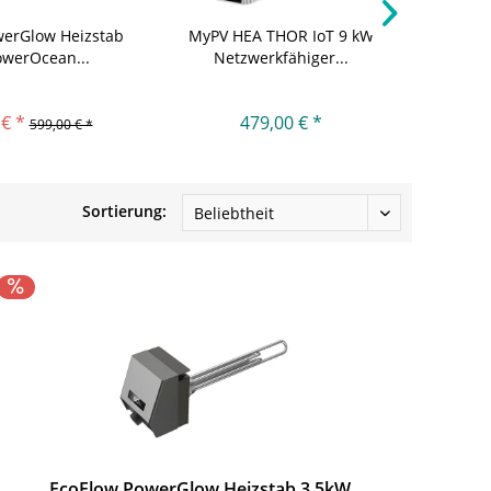
werGlow Heizstab
MyPV HEA THOR IoT 9 kW
fothermo
owerOcean...
Netzwerkfähiger...
€ *
479,00 € *
599,00 € *
Sortierung:
EcoFlow PowerGlow Heizstab 3,5kW,