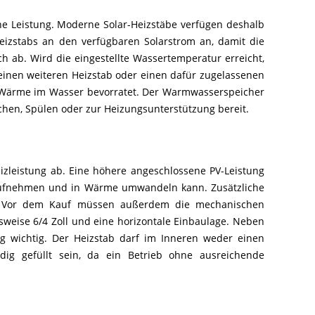
he Leistung. Moderne Solar-Heizstäbe verfügen deshalb
eizstabs an den verfügbaren Solarstrom an, damit die
h ab. Wird die eingestellte Wassertemperatur erreicht,
einen weiteren Heizstab oder einen dafür zugelassenen
als Wärme im Wasser bevorratet. Der Warmwasserspeicher
chen, Spülen oder zur Heizungsunterstützung bereit.
zleistung ab. Eine höhere angeschlossene PV-Leistung
b aufnehmen und in Wärme umwandeln kann. Zusätzliche
hen. Vor dem Kauf müssen außerdem die mechanischen
weise 6/4 Zoll und eine horizontale Einbaulage. Neben
g wichtig. Der Heizstab darf im Inneren weder einen
g gefüllt sein, da ein Betrieb ohne ausreichende