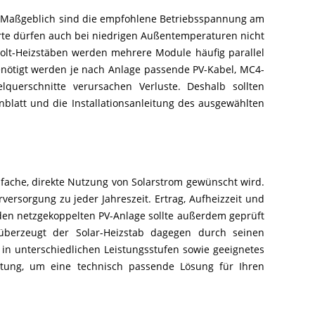
. Maßgeblich sind die empfohlene Betriebsspannung am
rte dürfen auch bei niedrigen Außentemperaturen nicht
volt-Heizstäben werden mehrere Module häufig parallel
enötigt werden je nach Anlage passende PV-Kabel, MC4-
querschnitte verursachen Verluste. Deshalb sollten
enblatt und die Installationsanleitung des ausgewählten
infache, direkte Nutzung von Solarstrom gewünscht wird.
ersorgung zu jeder Jahreszeit. Ertrag, Aufheizzeit und
den netzgekoppelten PV-Anlage sollte außerdem geprüft
überzeugt der Solar-Heizstab dagegen durch seinen
in unterschiedlichen Leistungsstufen sowie geeignetes
istung, um eine technisch passende Lösung für Ihren