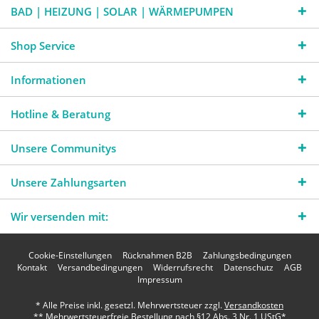
BAD | HEIZUNG | SOLAR | WÄRMEPUMPEN
Shop Service
Informationen
Hotline & Beratung
Unsere Communitys
Unsere Zahlungsarten
Wir versenden mit:
Cookie-Einstellungen
Rücknahmen B2B
Zahlungsbedingungen
Kontakt
Versandbedingungen
Widerrufsrecht
Datenschutz
AGB
Impressum
* Alle Preise inkl. gesetzl. Mehrwertsteuer zzgl.
Versandkosten
** Mehrwertsteuerfreie Bestellung nach §12 Abs. 3 Nr. 1 UStG*