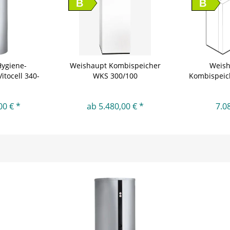
B
B
ygiene-
Weishaupt Kombispeicher
Weish
itocell 340-
WKS 300/100
Kombispeic
f
00 € *
ab 5.480,00 € *
7.0