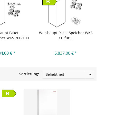
B
aupt Paket
Weishaupt Paket Speicher WKS
her WKS 300/100
/ C für...
ür WWP
84,00 € *
5.837,00 € *
Sortierung:
B