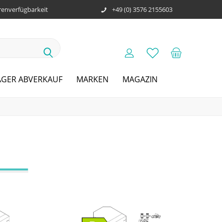
enverfügbarkeit
+49 (0) 3576 2155603
AGER ABVERKAUF
MARKEN
MAGAZIN