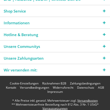
Shop Service
Informationen
Hotline & Beratung
Unsere Communitys
Unsere Zahlungsarten
Wir versenden mit:
Cookie-Einstellungen
Rücknahmen B2B
Zahlungsbedingungen
Kontakt
Versandbedingungen
Widerrufsrecht
Datenschutz
AGB
Impressum
* Alle Preise inkl. gesetzl. Mehrwertsteuer zzgl.
Versandkosten
** Mehrwertsteuerfreie Bestellung nach §12 Abs. 3 Nr. 1 UStG*
Vorraussetzungen