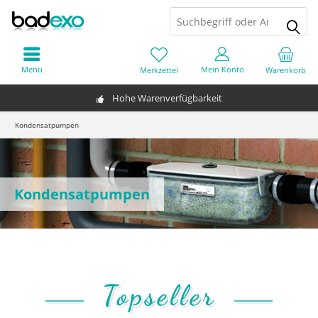
Menü
Mein Konto
Merkzettel
Warenkorb
Hohe Warenverfügbarkeit
Kondensatpumpen
Kondensatpumpen
Topseller