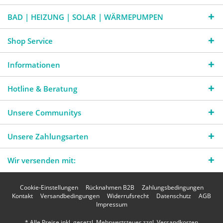
BAD | HEIZUNG | SOLAR | WÄRMEPUMPEN
Shop Service
Informationen
Hotline & Beratung
Unsere Communitys
Unsere Zahlungsarten
Wir versenden mit:
Cookie-Einstellungen
Rücknahmen B2B
Zahlungsbedingungen
Kontakt
Versandbedingungen
Widerrufsrecht
Datenschutz
AGB
Impressum
* Alle Preise inkl. gesetzl. Mehrwertsteuer zzgl.
Versandkosten