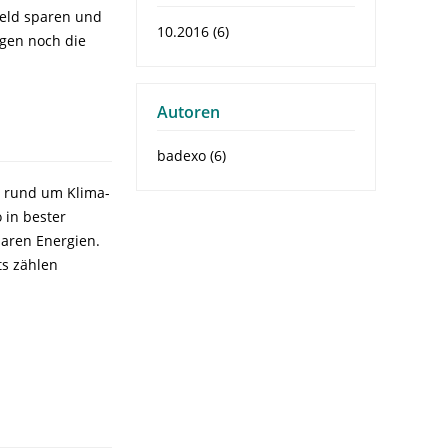
Geld sparen und
10.2016 (6)
ngen noch die
Autoren
badexo (6)
e rund um Klima-
 in bester
baren Energien.
ts zählen