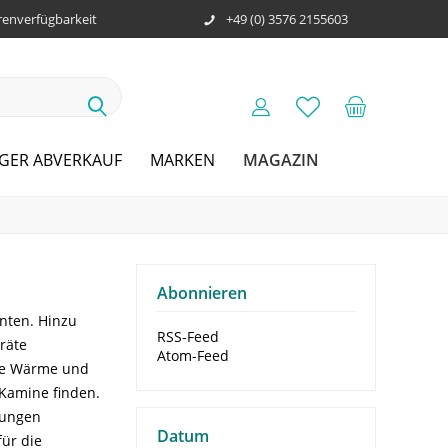
enverfügbarkeit
+49 (0) 3576 2155603
MAGAZIN
GER ABVERKAUF
MARKEN
Abonnieren
enten. Hinzu
RSS-Feed
räte
Atom-Feed
ige Wärme und
 Kamine finden.
zungen
Datum
für die