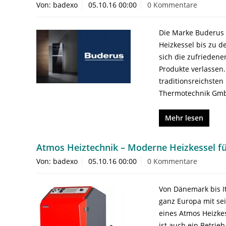
Von: badexo
05.10.16 00:00
0 Kommentare
Die Marke Buderus H
Heizkessel bis zu 
sich die zufriedene
Produkte verlassen
traditionsreichste
Thermotechnik Gmb
Mehr lesen
Atmos Heiztechnik – Moderne Heizkessel fü
Von: badexo
05.10.16 00:00
0 Kommentare
Von Dänemark bis It
ganz Europa mit se
eines Atmos Heizkes
ist auch ein Betrie