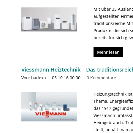
Mit über 35 Auslan
aufgestellten Firme
traditionsreiche Mi
Produkte, die sich
bereits für sich ge
Mehr lesen
Viessmann Heiztechnik – Das traditionsre
Von: badexo
05.10.16 00:00
0 Kommentare
Heizungstechnik ist
Thema. Energieeffi
das 1917 gegründet
Viessmann umfasst 
Heimgebrauch. Trot
stellt, behält man 