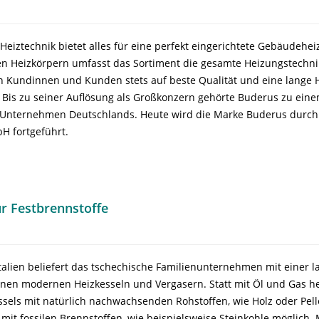
eiztechnik bietet alles für eine perfekt eingerichtete Gebäudehe
den Heizkörpern umfasst das Sortiment die gesamte Heizungstechn
n Kundinnen und Kunden stets auf beste Qualität und eine lange H
. Bis zu seiner Auflösung als Großkonzern gehörte Buderus zu ein
n Unternehmen Deutschlands. Heute wird die Marke Buderus durch
H fortgeführt.
r Festbrennstoffe
alien beliefert das tschechische Familienunternehmen mit einer l
inen modernen Heizkesseln und Vergasern. Statt mit Öl und Gas he
sels mit natürlich nachwachsenden Rohstoffen, wie Holz oder Pelle
b mit fossilen Brennstoffen, wie beispielsweise Steinkohle möglich. 