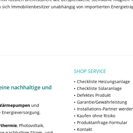
 sich Immobilienbesitzer unabhängig von importierten Energieträ
SHOP SERVICE
Checkliste Heizungsanlage
ine nachhaltige und
Checkliste Solaranlage
Defektes Produkt
Garantie/Gewährleistung
Wärmepumpen
und
Installations-Partner werde
 Energieversorgung.
Kaufen ohne Risiko
Produktanfrage-Formular
rthermie
, Photovoltaik,
Kontakt
ne nachhaltige Strom- und