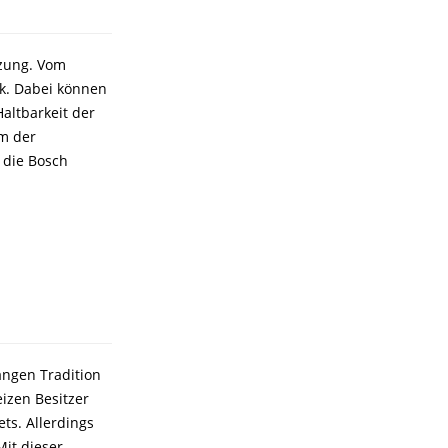
izung. Vom
ik. Dabei können
altbarkeit der
em der
 die Bosch
angen Tradition
izen Besitzer
ts. Allerdings
Mit dieser