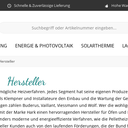
Schnelle & Zuverlässige Lieferung
Hohe War
UNG
ENERGIE & PHOTOVOLTAIK
SOLARTHERMIE
LA
Hersteller
Hersteller
e mögliche Heizverfahren. Jedes Segment hat seine eigenen Produz
s Klempner und Installateure den Einbau und die Wartung der Ge
gen zählen Buderus, Vaillant, Viessmann und Wolf. Wer die wohl
mit der Marke Hark einen hervorragenden Hersteller für Öfen und
sonders moderne und energieeffiziente Verfahren, wie die Pellethei
ntieller Kunden auch von den laufenden Förderungen, die der Bund 