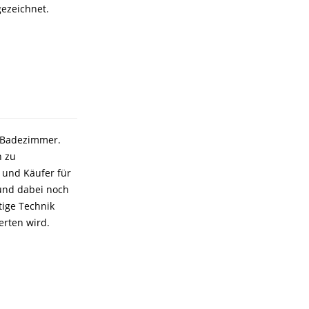
gezeichnet.
m Badezimmer.
n zu
 und Käufer für
 und dabei noch
tige Technik
rten wird.