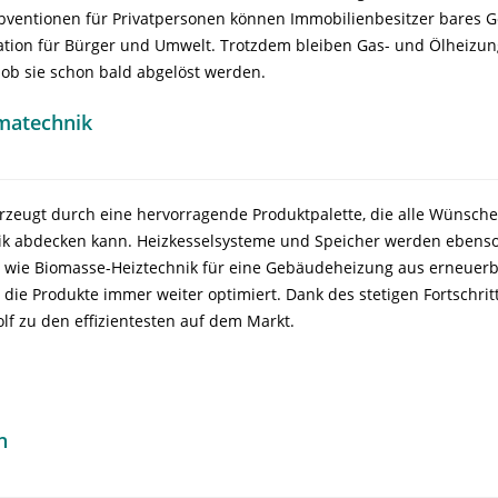
bventionen für Privatpersonen können Immobilienbesitzer bares 
tuation für Bürger und Umwelt. Trotzdem bleiben Gas- und Ölheizu
 ob sie schon bald abgelöst werden.
imatechnik
zeugt durch eine hervorragende Produktpalette, die alle Wünsch
k abdecken kann. Heizkesselsysteme und Speicher werden ebenso
, wie Biomasse-Heiztechnik für eine Gebäudeheizung aus erneuer
 die Produkte immer weiter optimiert. Dank des stetigen Fortschrit
lf zu den effizientesten auf dem Markt.
n