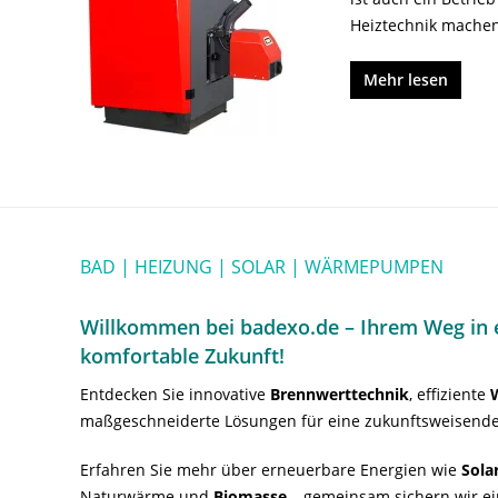
Heiztechnik machen
Mehr lesen
BAD | HEIZUNG | SOLAR | WÄRMEPUMPEN
Willkommen bei badexo.de – Ihrem Weg in e
komfortable Zukunft!
Entdecken Sie innovative
Brennwerttechnik
, effiziente
maßgeschneiderte Lösungen für eine zukunftsweisende
Erfahren Sie mehr über erneuerbare Energien wie
Sola
Naturwärme und
Biomasse
– gemeinsam sichern wir ei