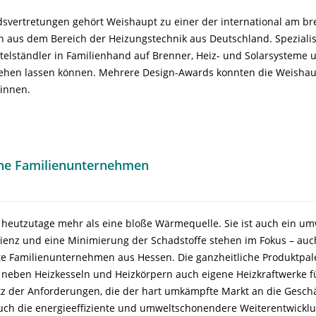
dsvertretungen gehört Weishaupt zu einer der international am br
n aus dem Bereich der Heizungstechnik aus Deutschland. Spezialisi
ttelständler in Familienhand auf Brenner, Heiz- und Solarsysteme u
 sehen lassen können. Mehrere Design-Awards konnten die Weisha
winnen.
iche Familienunternehmen
 heutzutage mehr als eine bloße Wärmequelle. Sie ist auch ein um
zienz und eine Minimierung der Schadstoffe stehen im Fokus – auc
e Familienunternehmen aus Hessen. Die ganzheitliche Produktpal
neben Heizkesseln und Heizkörpern auch eigene Heizkraftwerke f
z der Anforderungen, die der hart umkämpfte Markt an die Gesch
auch die energieeffiziente und umweltschonendere Weiterentwicklu