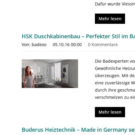
Dafür wurde Viessm
Mehr lesen
HSK Duschkabinenbau – Perfekter Stil im 
Von: badexo
05.10.16 00:00
0 Kommentare
Die Badexperten vo
Gewöhnliche Heizun
überzeugen. Mit de
eine zuverlässige 
durch ihre geschma
verschmelzen zu ei
Mehr lesen
Buderus Heiztechnik – Made in Germany sei