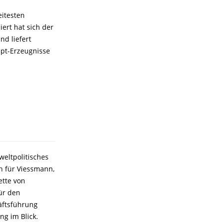
eitesten
ert hat sich der
nd liefert
upt-Erzeugnisse
weltpolitisches
h für Viessmann,
ette von
ür den
äftsführung
ng im Blick.