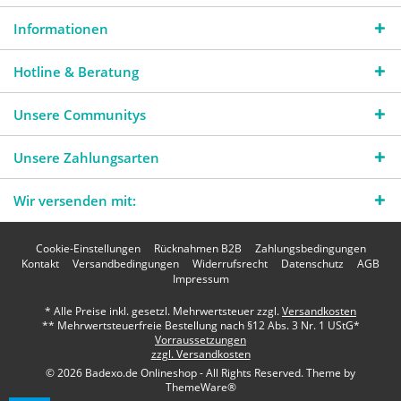
Informationen
Hotline & Beratung
Unsere Communitys
Unsere Zahlungsarten
Wir versenden mit:
Cookie-Einstellungen
Rücknahmen B2B
Zahlungsbedingungen
Kontakt
Versandbedingungen
Widerrufsrecht
Datenschutz
AGB
Impressum
* Alle Preise inkl. gesetzl. Mehrwertsteuer zzgl.
Versandkosten
** Mehrwertsteuerfreie Bestellung nach §12 Abs. 3 Nr. 1 UStG*
Vorraussetzungen
zzgl. Versandkosten
© 2026 Badexo.de Onlineshop - All Rights Reserved. Theme by
ThemeWare®