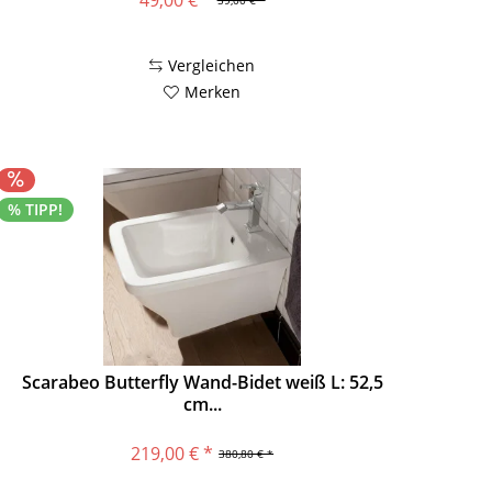
49,00 € *
59,00 € *
Vergleichen
Merken
% TIPP!
Scarabeo Butterfly Wand-Bidet weiß L: 52,5
cm...
219,00 € *
380,80 € *