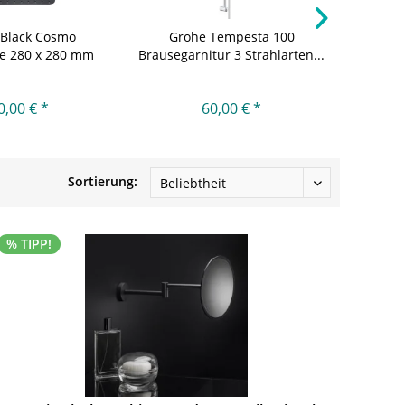
 Black Cosmo
Grohe Tempesta 100
Wol
e 280 x 280 mm
Brausegarnitur 3 Strahlarten...
Schräg
mit...
0,00 € *
60,00 € *
3
Sortierung:
% TIPP!