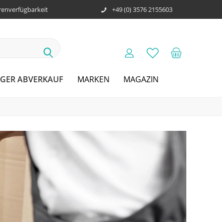
enverfügbarkeit
+49 (0) 3576 2155603
GER ABVERKAUF
MARKEN
MAGAZIN