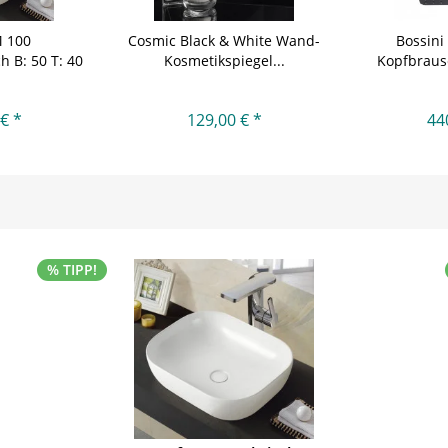
 100
Cosmic Black & White Wand-
Bossini
h B: 50 T: 40
Kosmetikspiegel...
Kopfbraus
€ *
129,00 € *
44
% TIPP!