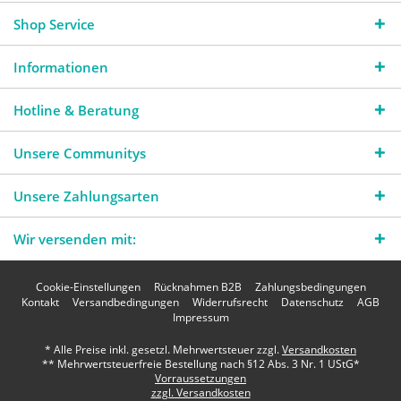
Shop Service
Informationen
Hotline & Beratung
Unsere Communitys
Unsere Zahlungsarten
Wir versenden mit:
Cookie-Einstellungen
Rücknahmen B2B
Zahlungsbedingungen
Kontakt
Versandbedingungen
Widerrufsrecht
Datenschutz
AGB
Impressum
* Alle Preise inkl. gesetzl. Mehrwertsteuer zzgl.
Versandkosten
** Mehrwertsteuerfreie Bestellung nach §12 Abs. 3 Nr. 1 UStG*
Vorraussetzungen
zzgl. Versandkosten