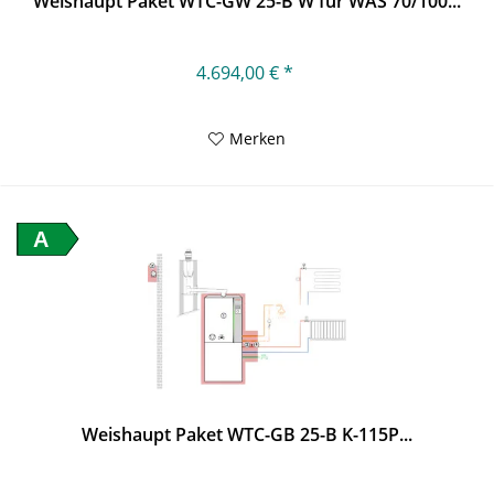
Weishaupt Paket WTC-GW 25-B W für WAS 70/100...
4.694,00 € *
Merken
A
Weishaupt Paket WTC-GB 25-B K-115P...