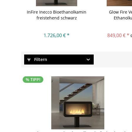
InFire Inecco Bioethanolkamin
Glow Fire V
freistehend schwarz
Ethanolk
1.726,00 € *
849,00 € *
Filtern
% TIPP!