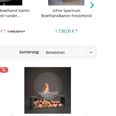
 Bioethanol Kamin
InFire Spectrum
it runder...
Bioethanolkamin freistehend
Bioeth
 € *
1.738,00 € *
1.490,00 € *
Sortierung: