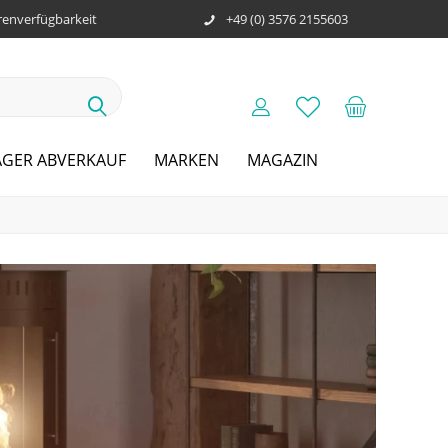
enverfügbarkeit
+49 (0) 3576 2155603
AGER ABVERKAUF
MARKEN
MAGAZIN