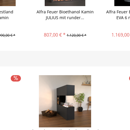
estland
Alfra Feuer Bioethanol Kamin
Alfra Feuer
amin
JULIUS mit runder...
EVA 6 m
807,00 € *
1.169,00
990,00 € *
1.120,00 € *