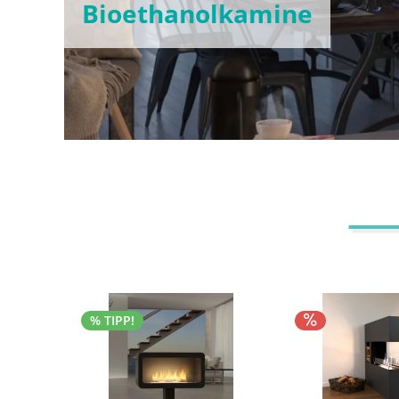
Bioethanolkamine
% TIPP!