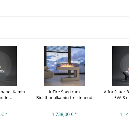
ethanol Kamin
InFire Spectrum
Alfra Feuer 
under...
Bioethanolkamin freistehend
EVA 8 m
 € *
1.738,00 € *
1.14