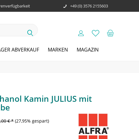
enverfügbarkeit
+49 (0) 3576 2155603
AGER ABVERKAUF
MARKEN
MAGAZIN
thanol Kamin JULIUS mit
ibe
,00 € *
(27,95% gespart)