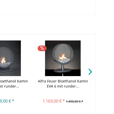
% TIPP!
Bioethanol Kamin
Alfra Feuer Bioethanol Kamin
In
it runder...
EVA 6 mit runder...
Bi
f
9,00 € *
1.169,00 € *
2.116,
1.490,00 € *