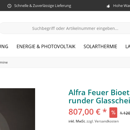
Schnelle & Zuverlässige Lieferung
Hohe War
UNG
ENERGIE & PHOTOVOLTAIK
SOLARTHERMIE
L
amine
Alfra Feuer Bioe
runder Glassche
807,00 € *
1.120
inkl. MwSt.
zzgl. Versandkosten