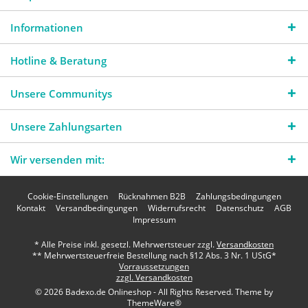
Informationen
Hotline & Beratung
Unsere Communitys
Unsere Zahlungsarten
Wir versenden mit:
Cookie-Einstellungen
Rücknahmen B2B
Zahlungsbedingungen
Kontakt
Versandbedingungen
Widerrufsrecht
Datenschutz
AGB
Impressum
* Alle Preise inkl. gesetzl. Mehrwertsteuer zzgl.
Versandkosten
** Mehrwertsteuerfreie Bestellung nach §12 Abs. 3 Nr. 1 UStG*
Vorraussetzungen
zzgl. Versandkosten
© 2026 Badexo.de Onlineshop - All Rights Reserved. Theme by
ThemeWare®