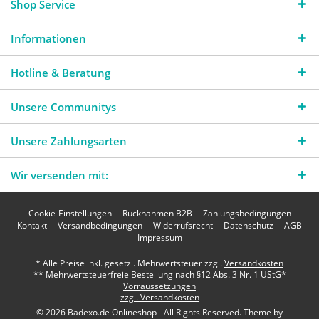
Shop Service
Informationen
Hotline & Beratung
Unsere Communitys
Unsere Zahlungsarten
Wir versenden mit:
Cookie-Einstellungen
Rücknahmen B2B
Zahlungsbedingungen
Kontakt
Versandbedingungen
Widerrufsrecht
Datenschutz
AGB
Impressum
* Alle Preise inkl. gesetzl. Mehrwertsteuer zzgl.
Versandkosten
** Mehrwertsteuerfreie Bestellung nach §12 Abs. 3 Nr. 1 UStG*
Vorraussetzungen
zzgl. Versandkosten
© 2026 Badexo.de Onlineshop - All Rights Reserved. Theme by