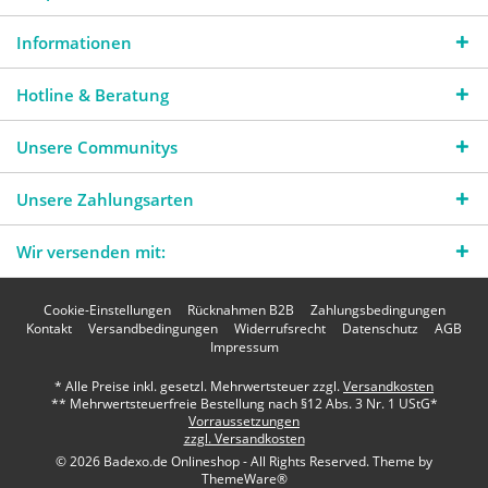
Informationen
Hotline & Beratung
Unsere Communitys
Unsere Zahlungsarten
Wir versenden mit:
Cookie-Einstellungen
Rücknahmen B2B
Zahlungsbedingungen
Kontakt
Versandbedingungen
Widerrufsrecht
Datenschutz
AGB
Impressum
* Alle Preise inkl. gesetzl. Mehrwertsteuer zzgl.
Versandkosten
** Mehrwertsteuerfreie Bestellung nach §12 Abs. 3 Nr. 1 UStG*
Vorraussetzungen
zzgl. Versandkosten
© 2026 Badexo.de Onlineshop - All Rights Reserved. Theme by
ThemeWare®