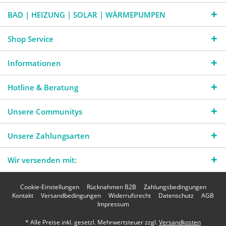
BAD | HEIZUNG | SOLAR | WÄRMEPUMPEN
Shop Service
Informationen
Hotline & Beratung
Unsere Communitys
Unsere Zahlungsarten
Wir versenden mit:
Cookie-Einstellungen
Rücknahmen B2B
Zahlungsbedingungen
Kontakt
Versandbedingungen
Widerrufsrecht
Datenschutz
AGB
Impressum
* Alle Preise inkl. gesetzl. Mehrwertsteuer zzgl.
Versandkosten