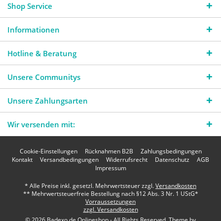
Shop Service
Informationen
Hotline & Beratung
Unsere Communitys
Unsere Zahlungsarten
Wir versenden mit:
Cookie-Einstellungen
Rücknahmen B2B
Zahlungsbedingungen
Kontakt
Versandbedingungen
Widerrufsrecht
Datenschutz
AGB
Impressum
* Alle Preise inkl. gesetzl. Mehrwertsteuer zzgl.
Versandkosten
** Mehrwertsteuerfreie Bestellung nach §12 Abs. 3 Nr. 1 UStG*
Vorraussetzungen
zzgl. Versandkosten
© 2026 Badexo.de Onlineshop - All Rights Reserved. Theme by