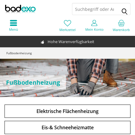
Menü
Mein Konto
Merkzettel
Warenkorb
Hohe Warenverfügbarkeit
Fußbodenheizung
Fußbodenheizung
Elektrische Flächenheizung
Eis-& Schneeheizmatte