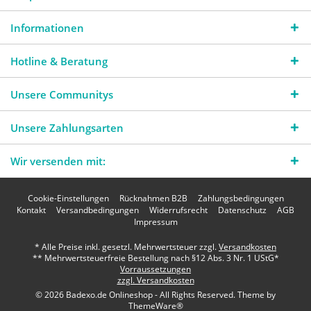
Informationen
Hotline & Beratung
Unsere Communitys
Unsere Zahlungsarten
Wir versenden mit:
Cookie-Einstellungen
Rücknahmen B2B
Zahlungsbedingungen
Kontakt
Versandbedingungen
Widerrufsrecht
Datenschutz
AGB
Impressum
* Alle Preise inkl. gesetzl. Mehrwertsteuer zzgl.
Versandkosten
** Mehrwertsteuerfreie Bestellung nach §12 Abs. 3 Nr. 1 UStG*
Vorraussetzungen
zzgl. Versandkosten
© 2026 Badexo.de Onlineshop - All Rights Reserved. Theme by
ThemeWare®