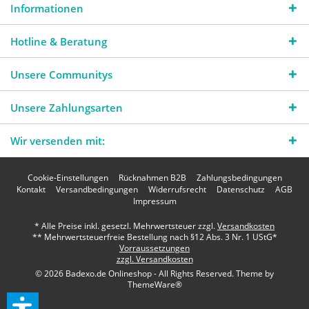
Informationen
Hotline & Beratung
Unsere Communitys
Unsere Zahlungsarten
Wir versenden mit:
Cookie-Einstellungen
Rücknahmen B2B
Zahlungsbedingungen
Kontakt
Versandbedingungen
Widerrufsrecht
Datenschutz
AGB
Impressum
* Alle Preise inkl. gesetzl. Mehrwertsteuer zzgl.
Versandkosten
** Mehrwertsteuerfreie Bestellung nach §12 Abs. 3 Nr. 1 UStG*
Vorraussetzungen
zzgl. Versandkosten
© 2026 Badexo.de Onlineshop - All Rights Reserved. Theme by
ThemeWare®