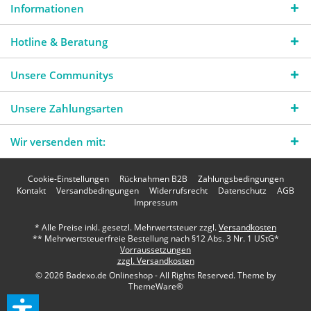
Informationen
Hotline & Beratung
Unsere Communitys
Unsere Zahlungsarten
Wir versenden mit:
Cookie-Einstellungen
Rücknahmen B2B
Zahlungsbedingungen
Kontakt
Versandbedingungen
Widerrufsrecht
Datenschutz
AGB
Impressum
* Alle Preise inkl. gesetzl. Mehrwertsteuer zzgl.
Versandkosten
** Mehrwertsteuerfreie Bestellung nach §12 Abs. 3 Nr. 1 UStG*
Vorraussetzungen
zzgl. Versandkosten
© 2026 Badexo.de Onlineshop - All Rights Reserved. Theme by
ThemeWare®