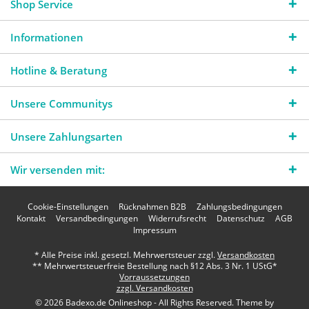
Shop Service
Informationen
Hotline & Beratung
Unsere Communitys
Unsere Zahlungsarten
Wir versenden mit:
Cookie-Einstellungen
Rücknahmen B2B
Zahlungsbedingungen
Kontakt
Versandbedingungen
Widerrufsrecht
Datenschutz
AGB
Impressum
* Alle Preise inkl. gesetzl. Mehrwertsteuer zzgl.
Versandkosten
** Mehrwertsteuerfreie Bestellung nach §12 Abs. 3 Nr. 1 UStG*
Vorraussetzungen
zzgl. Versandkosten
© 2026 Badexo.de Onlineshop - All Rights Reserved. Theme by