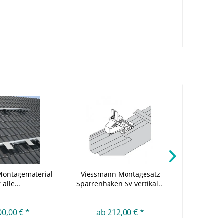
Montagematerial
Viessmann Montagesatz
Viessman
 alle...
Sparrenhaken SV vertikal...
00,00 € *
ab 212,00 € *