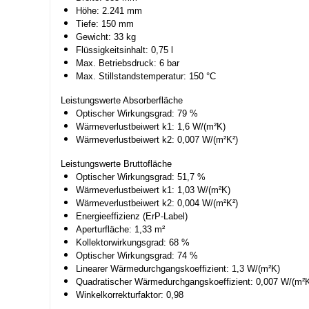
Höhe: 2.241 mm
Tiefe: 150 mm
Gewicht: 33 kg
Flüssigkeitsinhalt: 0,75 l
Max. Betriebsdruck: 6 bar
Max. Stillstandstemperatur: 150 °C
Leistungswerte Absorberfläche
Optischer Wirkungsgrad: 79 %
Wärmeverlustbeiwert k1: 1,6 W/(m²K)
Wärmeverlustbeiwert k2: 0,007 W/(m²K²)
Leistungswerte Bruttofläche
Optischer Wirkungsgrad: 51,7 %
Wärmeverlustbeiwert k1: 1,03 W/(m²K)
Wärmeverlustbeiwert k2: 0,004 W/(m²K²)
Energieeffizienz (ErP-Label)
Aperturfläche: 1,33 m²
Kollektorwirkungsgrad: 68 %
Optischer Wirkungsgrad: 74 %
Linearer Wärmedurchgangskoeffizient: 1,3 W/(m²K)
Quadratischer Wärmedurchgangskoeffizient: 0,007 W/(m²K
Winkelkorrekturfaktor: 0,98