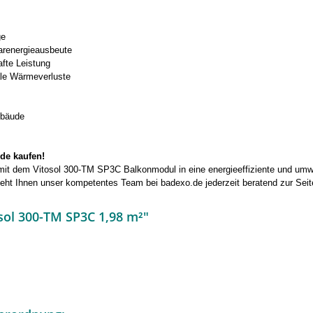
ge
arenergieausbeute
fte Leistung
le Wärmeverluste
ebäude
.de kaufen!
 mit dem Vitosol 300-TM SP3C Balkonmodul in eine energieeffiziente und umw
steht Ihnen unser kompetentes Team bei badexo.de jederzeit beratend zur Sei
sol 300-TM SP3C 1,98 m²"