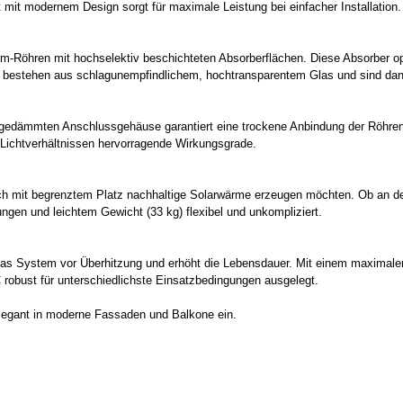
mit modernem Design sorgt für maximale Leistung bei einfacher Installation.
-Röhren mit hochselektiv beschichteten Absorberflächen. Diese Absorber op
n bestehen aus schlagunempfindlichem, hochtransparentem Glas und sind dan
dämmten Anschlussgehäuse garantiert eine trockene Anbindung der Röhren u
Lichtverhältnissen hervorragende Wirkungsgrade.
uch mit begrenztem Platz nachhaltige Solarwärme erzeugen möchten. Ob an d
gen und leichtem Gewicht (33 kg) flexibel und unkompliziert.
das System vor Überhitzung und erhöht die Lebensdauer. Mit einem maximale
 robust für unterschiedlichste Einsatzbedingungen ausgelegt.
legant in moderne Fassaden und Balkone ein.