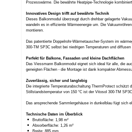
Prozesswärme. Die bewährte Heatpipe-Technologie kombiniert 
Innovatives Design trifft auf bewährte Technik
Dieses Balkonmodul überzeugt durch drehbar gelagerte Vakuum
wandeln es in effiziente Wärmeenergie um. Die Vakuumröhre
montieren.
Das patentierte Doppelrohr-Wärmetauscher-System im wärmege
300-TM SP3C selbst bei niedrigen Temperaturen und diffusen 
Perfekt für Balkone, Fassaden und kleine Dachflächen
Das Viessmann Balkonmodul eignet sich ideal für alle, die a
geneigten Flächen - die Montage ist dank kompakter Abmessun
Zuverlässig, sicher und langlebig
Die integrierte Temperaturabschaltung ThermProtect schützt 
Stillstandstemperatur von 150 °C ist der Vitosol 300-TM SP3C
Das ansprechende Sammlergehäuse in dunkelblau fügt sich e
Technische Daten im Überblick
Bruttofläche: 1,98 m²
Absorberfläche: 1,26 m²
Breite: 885 mm