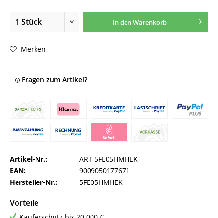
In den
Warenkorb
Merken
Fragen zum Artikel?
Artikel-Nr.:
ART-5FE05HMHEK
EAN:
9009050177671
Hersteller-Nr.:
5FE05HMHEK
Vorteile
Käuferschutz bis 20.000 €