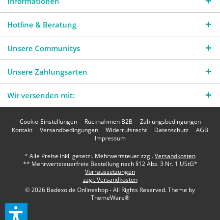
Informationen
Hotline & Beratung
Unsere Communitys
Unsere Zahlungsarten
Wir versenden mit:
Cookie-Einstellungen
Rücknahmen B2B
Zahlungsbedingungen
Kontakt
Versandbedingungen
Widerrufsrecht
Datenschutz
AGB
Impressum
* Alle Preise inkl. gesetzl. Mehrwertsteuer zzgl.
Versandkosten
** Mehrwertsteuerfreie Bestellung nach §12 Abs. 3 Nr. 1 UStG*
Vorraussetzungen
zzgl. Versandkosten
© 2026 Badexo.de Onlineshop - All Rights Reserved. Theme by
ThemeWare®