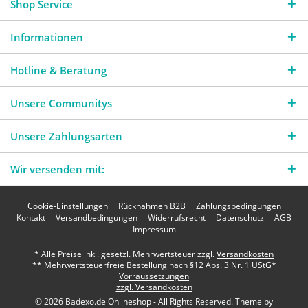
Shop Service
Informationen
Hotline & Beratung
Unsere Communitys
Unsere Zahlungsarten
Wir versenden mit:
Cookie-Einstellungen
Rücknahmen B2B
Zahlungsbedingungen
Kontakt
Versandbedingungen
Widerrufsrecht
Datenschutz
AGB
Impressum
* Alle Preise inkl. gesetzl. Mehrwertsteuer zzgl.
Versandkosten
** Mehrwertsteuerfreie Bestellung nach §12 Abs. 3 Nr. 1 UStG*
Vorraussetzungen
zzgl. Versandkosten
© 2026 Badexo.de Onlineshop - All Rights Reserved. Theme by