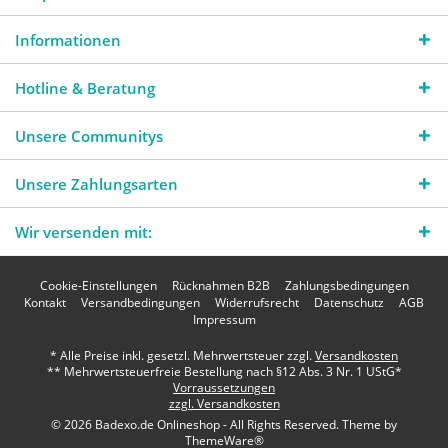
Informationen
Hotline & Beratung
Unsere Communitys
Unsere Zahlungsarten
Wir versenden mit:
Cookie-Einstellungen
Rücknahmen B2B
Zahlungsbedingungen
Kontakt
Versandbedingungen
Widerrufsrecht
Datenschutz
AGB
Impressum
* Alle Preise inkl. gesetzl. Mehrwertsteuer zzgl.
Versandkosten
** Mehrwertsteuerfreie Bestellung nach §12 Abs. 3 Nr. 1 UStG*
Vorraussetzungen
zzgl. Versandkosten
© 2026 Badexo.de Onlineshop - All Rights Reserved. Theme by
ThemeWare®