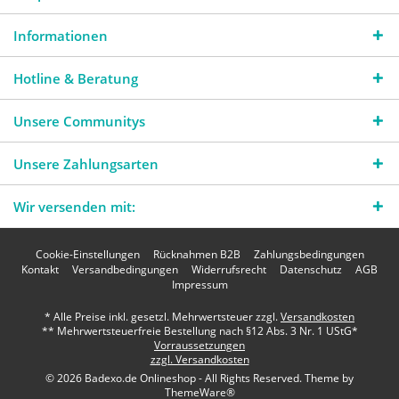
Informationen
Hotline & Beratung
Unsere Communitys
Unsere Zahlungsarten
Wir versenden mit:
Cookie-Einstellungen
Rücknahmen B2B
Zahlungsbedingungen
Kontakt
Versandbedingungen
Widerrufsrecht
Datenschutz
AGB
Impressum
* Alle Preise inkl. gesetzl. Mehrwertsteuer zzgl.
Versandkosten
** Mehrwertsteuerfreie Bestellung nach §12 Abs. 3 Nr. 1 UStG*
Vorraussetzungen
zzgl. Versandkosten
© 2026 Badexo.de Onlineshop - All Rights Reserved. Theme by
ThemeWare®