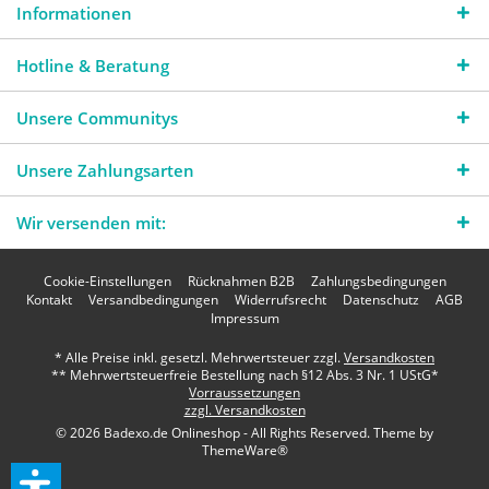
Informationen
Hotline & Beratung
Unsere Communitys
Unsere Zahlungsarten
Wir versenden mit:
Cookie-Einstellungen
Rücknahmen B2B
Zahlungsbedingungen
Kontakt
Versandbedingungen
Widerrufsrecht
Datenschutz
AGB
Impressum
* Alle Preise inkl. gesetzl. Mehrwertsteuer zzgl.
Versandkosten
** Mehrwertsteuerfreie Bestellung nach §12 Abs. 3 Nr. 1 UStG*
Vorraussetzungen
zzgl. Versandkosten
© 2026 Badexo.de Onlineshop - All Rights Reserved. Theme by
ThemeWare®