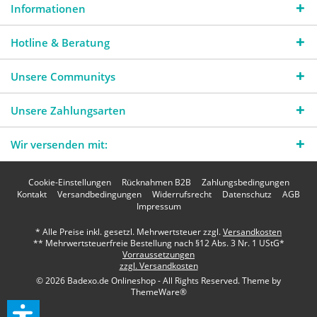
Informationen
Hotline & Beratung
Unsere Communitys
Unsere Zahlungsarten
Wir versenden mit:
Cookie-Einstellungen
Rücknahmen B2B
Zahlungsbedingungen
Kontakt
Versandbedingungen
Widerrufsrecht
Datenschutz
AGB
Impressum
* Alle Preise inkl. gesetzl. Mehrwertsteuer zzgl.
Versandkosten
** Mehrwertsteuerfreie Bestellung nach §12 Abs. 3 Nr. 1 UStG*
Vorraussetzungen
zzgl. Versandkosten
© 2026 Badexo.de Onlineshop - All Rights Reserved. Theme by
ThemeWare®