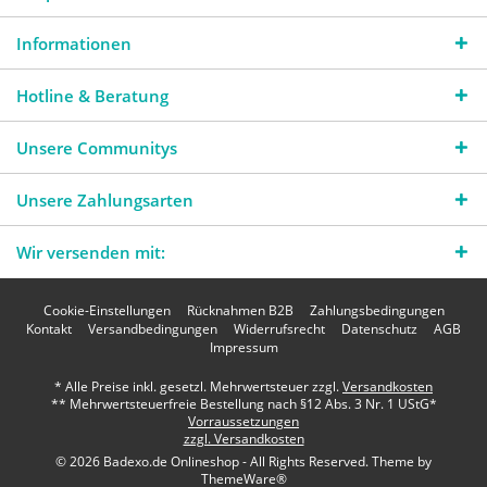
Informationen
Hotline & Beratung
Unsere Communitys
Unsere Zahlungsarten
Wir versenden mit:
Cookie-Einstellungen
Rücknahmen B2B
Zahlungsbedingungen
Kontakt
Versandbedingungen
Widerrufsrecht
Datenschutz
AGB
Impressum
* Alle Preise inkl. gesetzl. Mehrwertsteuer zzgl.
Versandkosten
** Mehrwertsteuerfreie Bestellung nach §12 Abs. 3 Nr. 1 UStG*
Vorraussetzungen
zzgl. Versandkosten
© 2026 Badexo.de Onlineshop - All Rights Reserved. Theme by
ThemeWare®