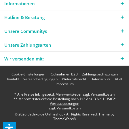
Informationen
Hotline & Beratung
Unsere Communitys
Unsere Zahlungsarten
Wir versenden mit:
Cookie-Einstellungen
Rücknahmen B2B
Zahlungsbedingungen
Kontakt
Versandbedingungen
Widerrufsrecht
Datenschutz
AGB
Impressum
* Alle Preise inkl. gesetzl. Mehrwertsteuer zzgl.
Versandkosten
** Mehrwertsteuerfreie Bestellung nach §12 Abs. 3 Nr. 1 UStG*
Vorraussetzungen
zzgl. Versandkosten
© 2026 Badexo.de Onlineshop - All Rights Reserved. Theme by
ThemeWare®