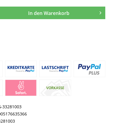
In den
Warenkorb
G-33281003
005176635366
3281003