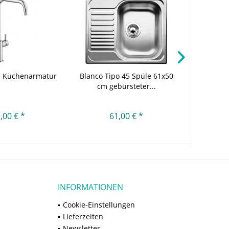
n Küchenarmatur
Blanco Tipo 45 Spüle 61x50
Groh
cm gebürsteter...
Waschti
,00 € *
61,00 € *
INFORMATIONEN
Cookie-Einstellungen
Lieferzeiten
Newsletter