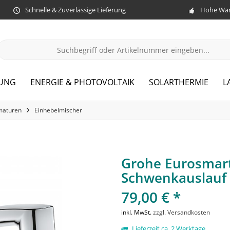
Schnelle & Zuverlässige Lieferung
Hohe War
ZUNG
ENERGIE & PHOTOVOLTAIK
SOLARTHERMIE
L
maturen
Einhebelmischer
Grohe Eurosmart
Schwenkauslauf
79,00 € *
inkl. MwSt.
zzgl. Versandkosten
Lieferzeit ca. 2 Werktage