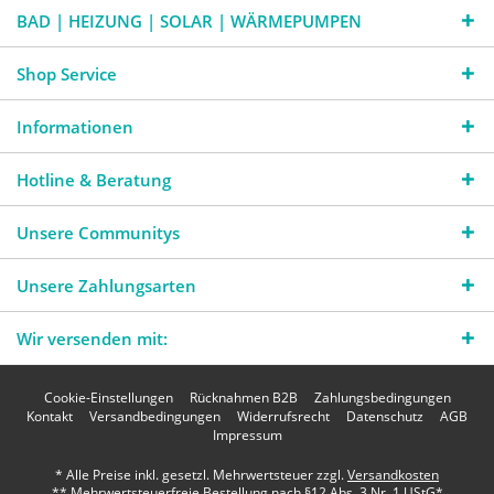
BAD | HEIZUNG | SOLAR | WÄRMEPUMPEN
Shop Service
Informationen
Hotline & Beratung
Unsere Communitys
Unsere Zahlungsarten
Wir versenden mit:
Cookie-Einstellungen
Rücknahmen B2B
Zahlungsbedingungen
Kontakt
Versandbedingungen
Widerrufsrecht
Datenschutz
AGB
Impressum
* Alle Preise inkl. gesetzl. Mehrwertsteuer zzgl.
Versandkosten
** Mehrwertsteuerfreie Bestellung nach §12 Abs. 3 Nr. 1 UStG*