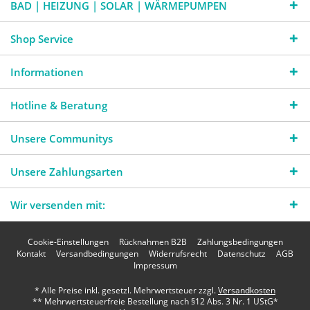
BAD | HEIZUNG | SOLAR | WÄRMEPUMPEN
Shop Service
Informationen
Hotline & Beratung
Unsere Communitys
Unsere Zahlungsarten
Wir versenden mit:
Cookie-Einstellungen
Rücknahmen B2B
Zahlungsbedingungen
Kontakt
Versandbedingungen
Widerrufsrecht
Datenschutz
AGB
Impressum
* Alle Preise inkl. gesetzl. Mehrwertsteuer zzgl.
Versandkosten
** Mehrwertsteuerfreie Bestellung nach §12 Abs. 3 Nr. 1 UStG*