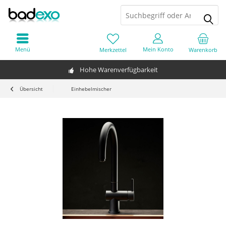
Menü
Mein Konto
Merkzettel
Warenkorb
Hohe Warenverfügbarkeit
Übersicht
Einhebelmischer