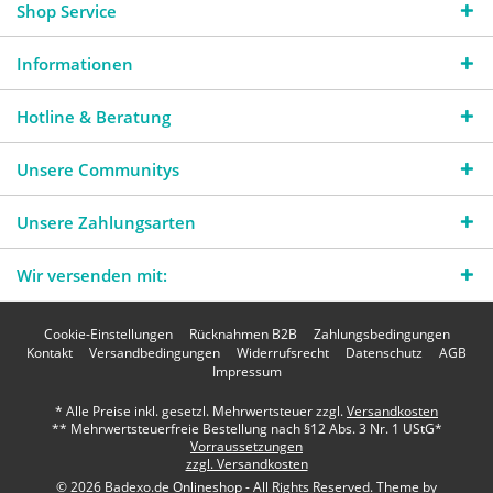
Shop Service
Informationen
Hotline & Beratung
Unsere Communitys
Unsere Zahlungsarten
Wir versenden mit:
Cookie-Einstellungen
Rücknahmen B2B
Zahlungsbedingungen
Kontakt
Versandbedingungen
Widerrufsrecht
Datenschutz
AGB
Impressum
* Alle Preise inkl. gesetzl. Mehrwertsteuer zzgl.
Versandkosten
** Mehrwertsteuerfreie Bestellung nach §12 Abs. 3 Nr. 1 UStG*
Vorraussetzungen
zzgl. Versandkosten
© 2026 Badexo.de Onlineshop - All Rights Reserved. Theme by