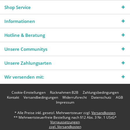
Shop Service
Informationen
Hotline & Beratung
Unsere Communitys
Unsere Zahlungsarten
Wir versenden mit:
Cookie-Einstellungen
Rücknahmen B2B
Zahlungsbedingungen
Kontakt
Versandbedingungen
Widerrufsrecht
Datenschutz
AGB
Impressum
* Alle Preise inkl. gesetzl. Mehrwertsteuer zzgl.
Versandkosten
** Mehrwertsteuerfreie Bestellung nach §12 Abs. 3 Nr. 1 UStG*
Vorraussetzungen
zzgl. Versandkosten