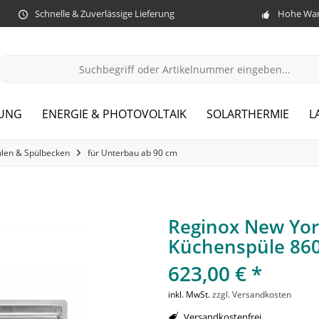
Schnelle & Zuverlässige Lieferung
Hohe War
ZUNG
ENERGIE & PHOTOVOLTAIK
SOLARTHERMIE
L
len & Spülbecken
für Unterbau ab 90 cm
Reginox New York
Küchenspüle 86
623,00 € *
inkl. MwSt.
zzgl. Versandkosten
Versandkostenfrei