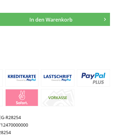
In den
Warenkorb
EG-R28254
712470000000
28254