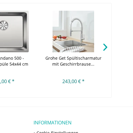
Andano 500 -
Grohe Get Spültischarmatur
Duravi
spüle 54x44 cm
mit Geschirrbrause...
Schrank 
,00 € *
243,00 € *
1
INFORMATIONEN
Cookie-Einstellungen