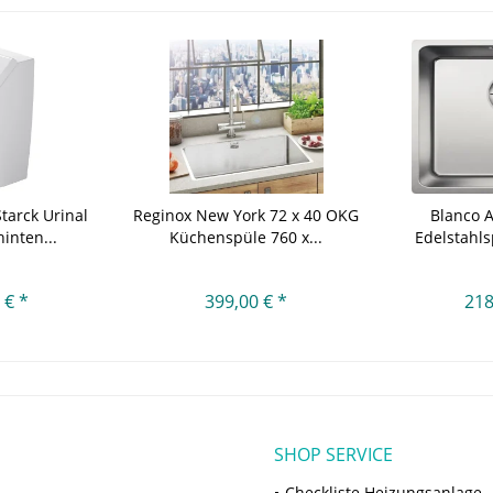
tarck Urinal
Reginox New York 72 x 40 OKG
Blanco 
inten...
Küchenspüle 760 x...
Edelstahl
 € *
399,00 € *
218
SHOP SERVICE
Checkliste Heizungsanlage