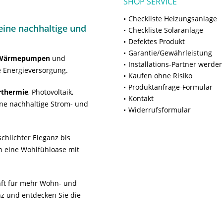
SHOP SERVICE
Checkliste Heizungsanlage
ine nachhaltige und
Checkliste Solaranlage
Defektes Produkt
Garantie/Gewährleistung
Wärmepumpen
und
Installations-Partner werde
 Energieversorgung.
Kaufen ohne Risiko
Produktanfrage-Formular
rthermie
, Photovoltaik,
Kontakt
ne nachhaltige Strom- und
Widerrufsformular
chlichter Eleganz bis
n eine Wohlfühloase mit
unft für mehr Wohn- und
z und entdecken Sie die