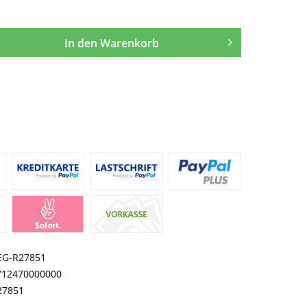
In den
Warenkorb
EG-R27851
712470000000
27851