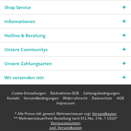
Shop Service
Informationen
Hotline & Beratung
Unsere Communitys
Unsere Zahlungsarten
Wir versenden mit:
Cookie-Einstellungen
Rücknahmen B2B
Zahlungsbedingungen
Kontakt
Versandbedingungen
Widerrufsrecht
Datenschutz
AGB
Impressum
* Alle Preise inkl. gesetzl. Mehrwertsteuer zzgl.
Versandkosten
** Mehrwertsteuerfreie Bestellung nach §12 Abs. 3 Nr. 1 UStG*
Vorraussetzungen
zzgl. Versandkosten